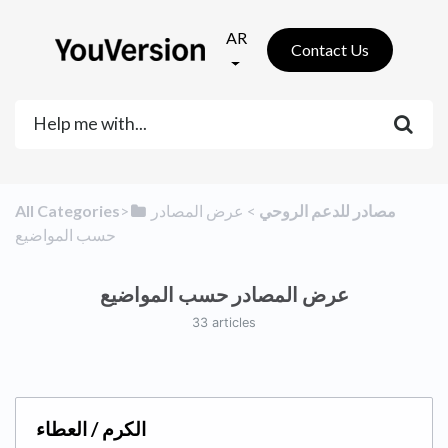
AR
Contact Us
​مصادر للدعم الروحي
​ > ​
​عرض المصادر
​>​
All Categories
حسب المواضيع
عرض المصادر حسب المواضيع
33 articles
الكرم / العطاء