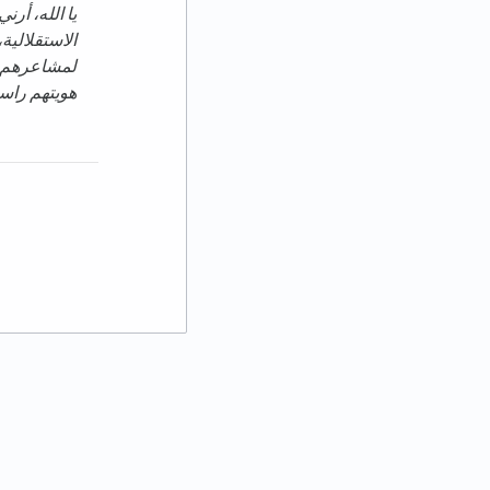
يا الله، أر
الاستقلالية
لمشاعرهم وح
هويتهم راس