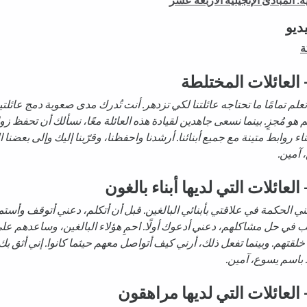
ديو
ة
 العائلات المختلطة
 تعلم تمامًا ما تحتاجه عائلتنا لكي تزدهر. أنت تُدرك مدى صعوبة دمج عائلت
م هو مُجزٍ. بينما نسعى جاهدين لقيادة هذه العائلة معًا، نسألك أن تحفظ زو
بناء روابط متينة مع جميع أبنائنا. أرشدنا واحفظنا، وقرّبنا إليك وإلى بعضنا 
 آمين.
 العائلات التي لديها أبناء بالغون
نحني الحكمة في علاقتي بأبنائي البالغين. قبل أن أتكلم، دعني أتوقف وأستمع
 في حل مشاكلهم، دعني أدعوك أولًا. احمِ هؤلاء البالغين، وساعدهم عل
خلقتهم. وبينما تفعل ذلك، أرني كيف أتواصل معهم حيثما كانوا. إني أثق بك
. باسم يسوع، آمين.
 العائلات التي لديها مراهقون