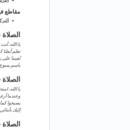
مقاطع في
البرك
الصلاة -
يا الله، أنت
تعلم أيضًا ك
تُعيننا على 
باسم يسوع،
الصلاة -
يا الله، ام
وعندما أرغب
يصبحوا كما 
إليك بأبنائي
الصلاة -