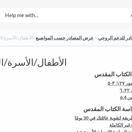
در للدعم الروحي
​ > ​
​عرض المصادر حسب المواضيع
​>​ الأطفال/الأسرة/ال
الأطفال/الأسرة/ال
الكتاب المقدس
١٢: ٣-٥
 ٦
6:4
سة الكتاب المقدس
 غير الكاملة
ية: المبادئ الإنجيلية الأربعة عشر