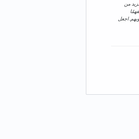
مزيد من
همًا
بهم. اجعل