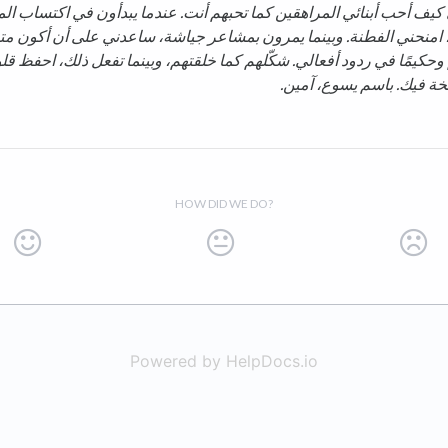
ني كيف أحب أبنائي المراهقين كما تحبهم أنت. عندما يبدأون في اكتساب ال
، امنحني الفطنة. وبينما يمرون بمشاعر جياشة، ساعدني على أن أكون متف
كيمًا في ردود أفعالي. شكّلهم كما خلقتهم، وبينما تفعل ذلك، احفظ قلو
خة فيك. باسم يسوع، آمين.
HOW DID WE DO?
Powered by HelpDocs.io