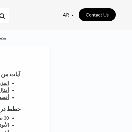
AR
Contact Us
​مصا
آيات من 
المزمور ٧
أمثال ٢٢:
أفسس 
خطط درا
30 طريقة لتقوية عائلتك في 30 يومًا
الأبوة
الترب