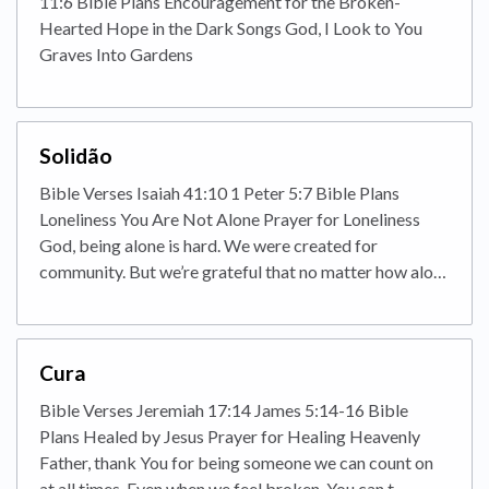
11:6 Bible Plans Encouragement for the Broken-
Hearted Hope in the Dark Songs God, I Look to You
Graves Into Gardens
Solidão
Bible Verses Isaiah 41:10 1 Peter 5:7 Bible Plans
Loneliness You Are Not Alone Prayer for Loneliness
God, being alone is hard. We were created for
community. But we’re grateful that no matter how alo…
Cura
Bible Verses Jeremiah 17:14 James 5:14-16 Bible
Plans Healed by Jesus Prayer for Healing Heavenly
Father, thank You for being someone we can count on
at all times. Even when we feel broken, You can t…