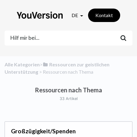
DE
Kontakt
Alle Kategorien
​>​
​Ressourcen zur geistlichen
Unterstützung
​ > ​
​Ressourcen nach Thema
Ressourcen nach Thema
33 Artikel
Großzügigkeit/Spenden