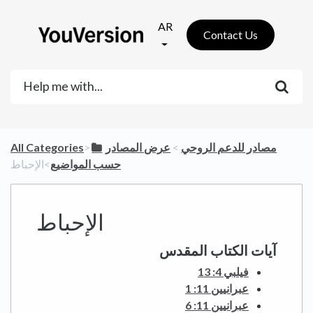
AR
Contact Us
​مصادر للدعم الروحي
​ > ​
​عرض المصادر
​>​
All Categories
حسب المواضيع
​>​ الإحباط
الإحباط
آيات الكتاب المقدس
فيلبي 4: 13
عبرانيين 11: 1
عبرانيين 11: 6