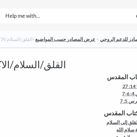
ادر للدعم الروحي
​ > ​
​عرض المصادر حسب المواضيع
​>​ القلق/السلام/الا
القلق/السلام/الا
تاب المقدس
2
-7
تاب المقدس
قلق إلى السلام
 سلام الله
من لا شيء