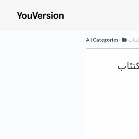
كتئاب
​>​
All Categories
كتئاب