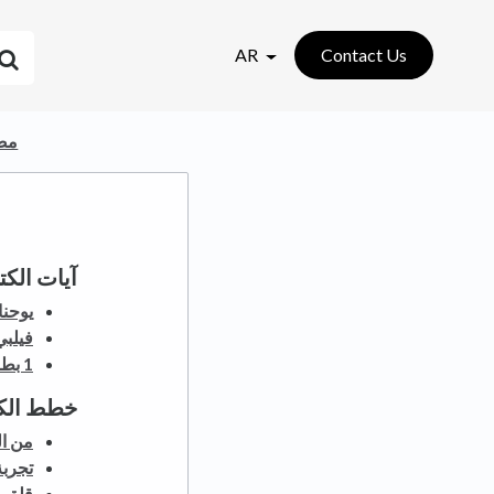
AR
Contact Us
​مص
آيات الك
يوحنا 14: 7
فيلبي 4: 6
1 بطرس 5: 7
خطط الك
من ال
تجربة
قلق 