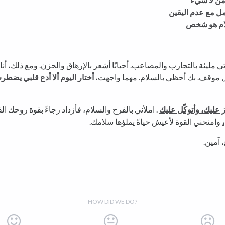
مل مع عدم اليقين
ام هو شخص
تي مليئة بالتجارب والمصاعب. أحيانًا أشعر بالإرهاق والحزن. ومع ذلك، أنا
موقف. بك أحظى بالسلام. مهما واجهت،
أختار اليوم ألا أدع قلبي يضطر
ز عليك، وأتوكّل عليك
. املأني بالفرح والسلام، فأزداد رجاءً بقوة روحك ا
وامنحني القوة لأعيش حياةً يملؤها سلامك.
 آمين.
HOW DID WE DO?