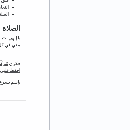
التعا
السل
الصلاة
يا إلهي، حيا
معي
في كل 
.
فكري
مُركّ
احفظ قلبي،
بإسم يسوع،