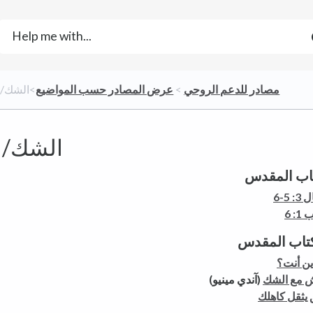
​مصادر للدعم الروحي
​ > ​
​عرض المصادر حسب المواضيع
​>​ الشك/
الشك/ا
تاب المقدس
: 5-6
: 6
تاب المقدس
أين أنت؟
ش مع الشك
(آندي مينيو)
 يثقل كاهلك