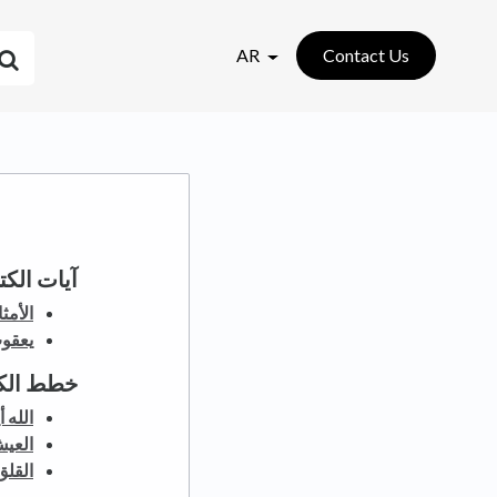
AR
Contact Us
آيات الك
الأمثال 3
يعقوب 1
خطط الك
الله 
العي
القلق