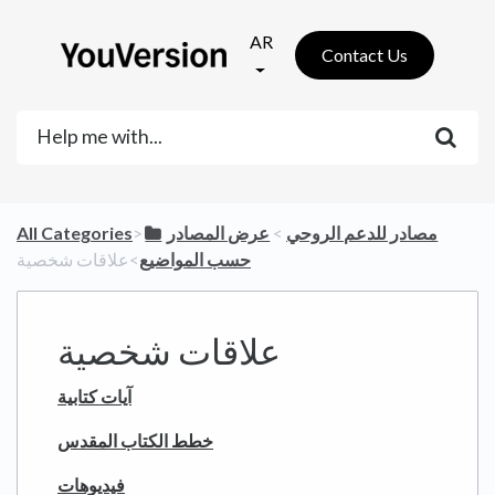
AR
Contact Us
​مصادر للدعم الروحي
​ > ​
​عرض المصادر
​>​
All Categories
حسب المواضيع
​>​ علاقات شخصية
علاقات شخصية
آيات كتابية
خطط الكتاب المقدس
فيديوهات