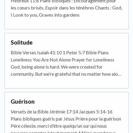
Hébreux 11:6 Plans bibliques : Encouragement pour
les cœurs brisés, Espoir dans les ténèbres Chants : God,
I Look to you, Graves into gardens
Solitude
Bible Verses Isaiah 41:10 1 Peter 5:7 Bible Plans
Loneliness You Are Not Alone Prayer for Loneliness
God, being alone is hard. We were created for
community. But we’re grateful that no matter how alo…
Guérison
Versets de la Bible Jérémie 17:14 Jacques 5:14-16
Plans bibliques guéris par Jésus Prière pour la guérison
Père céleste, merci d'être quelqu'un sur qui nous
pouvons compter à tout moment. Même quand nous