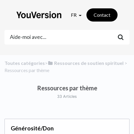
FR
Contact
Toutes catégories
​>​
​Ressources de soutien spirituel
​ > ​
Ressources par thème
Ressources par thème
33 Articles
Générosité/Don