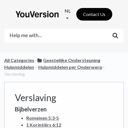
NL
Contact Us
All Categories
​>​
​Geestelijke Ondersteuning
Hulpmiddelen
​ > ​
​Hulpmiddelen per Onderwerp
​>​
Verslaving
Verslaving
Bijbelverzen
Romeinen 5:3-5
1 Korintiërs 6:12