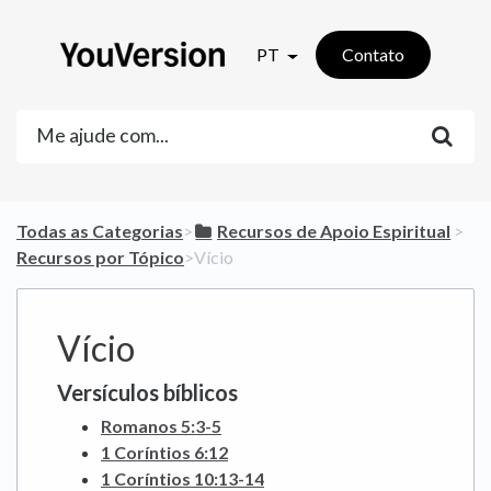
PT
Contato
Todas as Categorias
​>​
​Recursos de Apoio Espiritual
​ > ​
Recursos por Tópico
​>​ Vício
Vício
Versículos bíblicos
Romanos 5:3-5
1 Coríntios 6:12
1 Coríntios 10:13-14