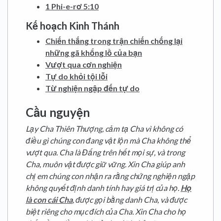
1 Phi-e-rơ 5:10
Kế hoạch Kinh Thánh
Chiến thắng trong trận chiến chống lại
những gã khổng lồ của bạn
Vượt qua cơn nghiện
Tự do khỏi tội lỗi
Từ nghiện ngập đến tự do
Cầu nguyện
Lạy Cha Thiên Thượng, cảm tạ Cha vì không có
điều gì chúng con đang vật lộn mà Cha không thể
vượt qua. Cha là Đấng trên hết mọi sự, và trong
Cha, muôn vật được giữ vững.
Xin Cha giúp anh
chị em chúng con nhận ra rằng chứng nghiện ngập
không quyết định danh tính hay giá trị của họ.
Họ
là con cái Cha
, được gọi bằng danh Cha, và được
biệt riêng cho mục đích của Cha. Xin Cha cho họ