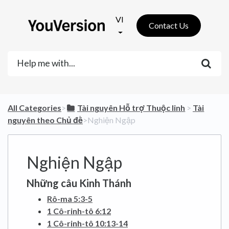
VI
Contact Us
All Categories
​>​
​Tài nguyên Hỗ trợ Thuộc linh
​ > ​
​Tài
nguyên theo Chủ đề
​>​ Nghiện Ngập
Nghiện Ngập
Những câu Kinh Thánh
Rô-ma 5:3-5
1 Cô-rinh-tô 6:12
1 Cô-rinh-tô 10:13-14