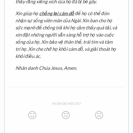
thấy rằng xiềng xích của họ đã bị bẻ gãy.
Xin giúp họ
chống lại cám dỗ
để họ có thể đón
nhận sự sống viên mãn của Ngài. Xin ban cho họ
sức mạnh để chống trả khi họ cảm thấy quá tải, và
xin đặt những người sẵn sàng hỗ trợ họ vào cuộc
sống của họ. Xin bảo vệ thân thể, trái tim và tâm
trí họ. Xin che chở họ khỏi cám dỗ, và giải thoát họ
khỏi điều ác.
Nhân danh Chúa Jesus, Amen.
HOW DID WE DO?