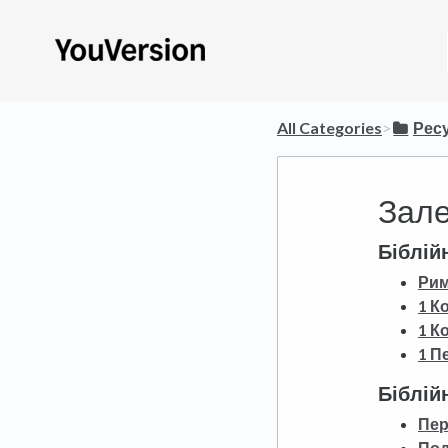
All Categories
​>​
​Рес
Зале
Біблійн
Рим
1 К
1 К
1 П
Біблій
Пер
Под