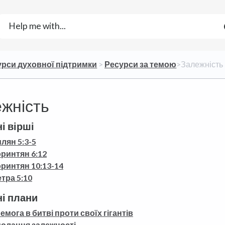
урси духовної підтримки
​ > ​
​Ресурси за темою
​>​ Залежність
жність
і вірші
лян 5:3-5
оринтян 6:12
оринтян 10:13-14
етра 5:10
ні плани
емога в битві проти своїх гігантів
олання залежності