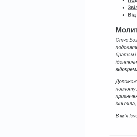
Зві
Від
Моли
Отче Бож
подолати 
братам і
ідентичн
відокремл
Допоможи
повноту 
пригніче
їхні тіла
В ім'я Ісу