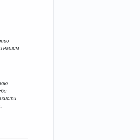
ливо
и нашим
Твою
ебе
Захисти
.