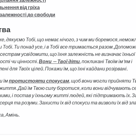
льнення від гріха
 залежності до свободи
тва
е, дякуємо Тобі, що немає нічого, з чим ми боремося, немож
Тобі. Ти понад усе, і в Тобі все тримається разом.
Допомож
 сестрам усвідомити, що їхня залежність не визначає їхньої
ості чи цінності.
Вони — Твої діти
, покликані Твоїм ім'ям і
ені для Твоїх цілей. Покажи їм, що їхні кайдани розірвані.
 їм
протистояти спокусам
, щоб вони могли прийняти 
життя. Дай їм Твою силу боротися, коли вони відчувають с
ними, і постав у їхньому житті людей, які підтримають їх. 
, серця та розуми. Захисти їх від спокуси та визволи їх від зла
са, Амінь.