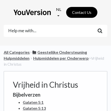
NL
Contact Us
All Categories
​>​
​Geestelijke Ondersteuning
Hulpmiddelen
​ > ​
​Hulpmiddelen per Onderwerp
​>​ Vrijheid
in Christus
Vrijheid in Christus
Bijbelverzen
Galaten 5:1
Galaten 5:13