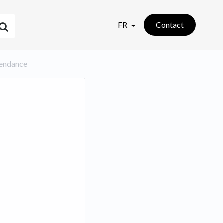
FR
Contact
épendance