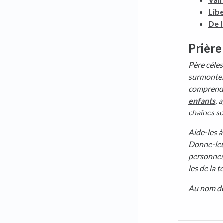
Lib
De l
Prière
Père céles
surmonter.
comprendre
enfants
, 
chaînes so
Aide-les à
Donne-leur
personnes 
les de la t
Au nom de