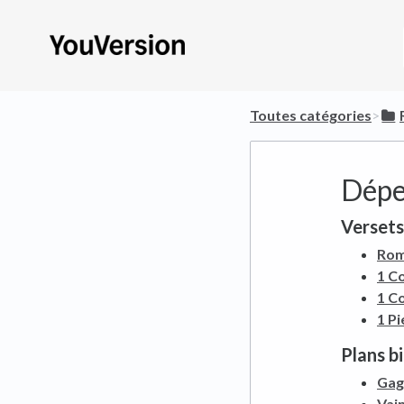
Toutes catégories
​>​
Dépe
Versets
Rom
1 Co
1 C
1 Pi
Plans b
Gagn
Vai