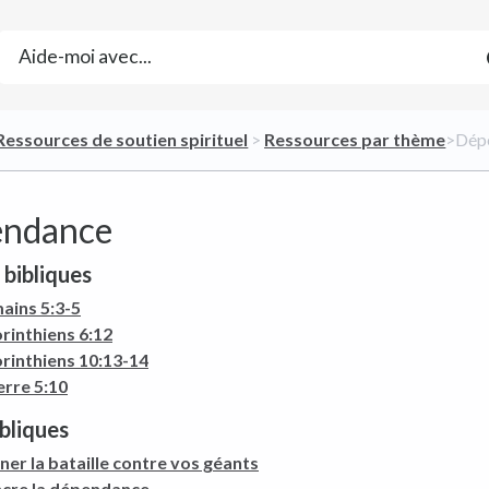
​Ressources de soutien spirituel
​ > ​
​Ressources par thème
​>​ D
ndance
 bibliques
ains 5:3-5
rinthiens 6:12
orinthiens 10:13-14
erre 5:10
ibliques
er la bataille contre vos géants
ncre la dépendance