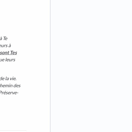
à Te
œurs à
 sont Tes
ue leurs
e la vie.
 chemin des
 Préserve-