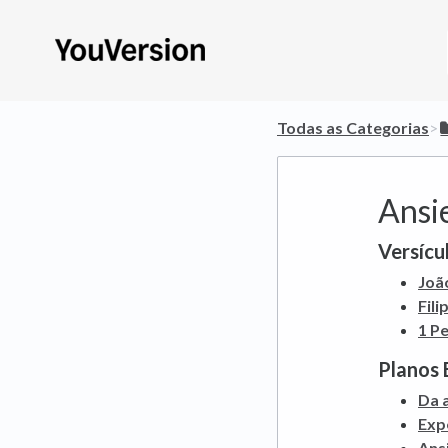
Todas as Categorias
​>​
Ansi
Versícul
Joã
Fili
1 P
Planos 
Da 
Exp
Ans