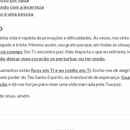
ando com a incerteza
az é uma pessoa
o
nha vida é repleta de provações e dificuldades. Às vezes, me sinto
gado e triste. Mesmo assim, sou grato porque, em todas as situaç
stá comigo
. Em Ti, encontro paz. Não importa o que eu enfrente, h
não deixar meu coração se perturbar ou ter medo
.
samentos estão
fixos em Ti e eu confio em Ti
. Enche-me de alegr
pelo poder do Teu Santo Espírito, eu transborde de esperança.
Gua
ção
e dá-me forças para viver uma vida marcada pela Tua paz.
e Jesus, amém.