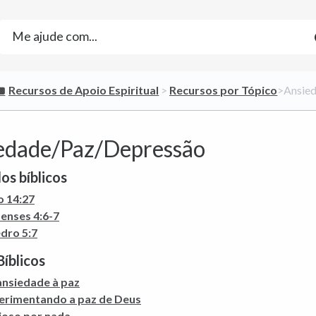
​Recursos de Apoio Espiritual
​ > ​
​Recursos por Tópico
​>​ Ans
edade/Paz/Depressão
os bíblicos
o 14:27
penses 4:6-7
edro 5:7
Bíblicos
ansiedade à paz
erimentando a paz de Deus
ioso por nada