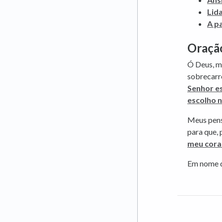
Lid
A p
Oraçã
Ó Deus, mi
sobrecarre
Senhor e
escolho 
Meus pen
para que, 
meu cora
Em nome d