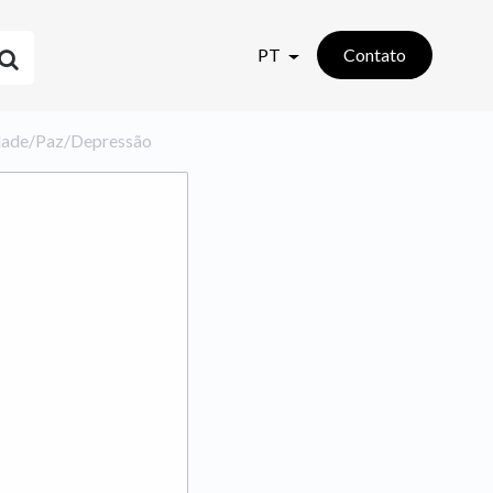
PT
Contato
iedade/Paz/Depressão