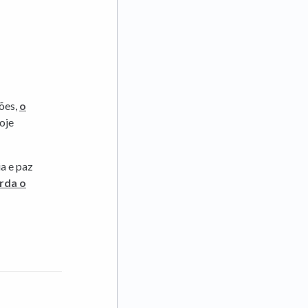
ões,
o
oje
ia e paz
rda o