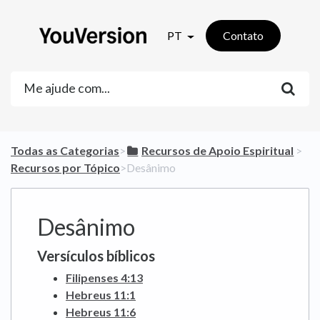
PT
Contato
Todas as Categorias
​>​
​Recursos de Apoio Espiritual
​ > ​
Recursos por Tópico
​>​ Desânimo
Desânimo
Versículos bíblicos
Filipenses 4:13
Hebreus 11:1
Hebreus 11:6