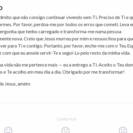
o
dmito que não consigo continuar vivendo sem Ti. Preciso de Ti e 
ormes. Por favor, perdoa-me por todos os erros que cometi. Leva 
 vergonha que tenho carregado e transforma-me numa pessoa
ente nova. Creio que Jesus morreu por mim e ressuscitou para qu
ver para Ti e contigo. Portanto, por favor, enche-me com o Teu Esp
z com que eu anseie servir-Te e segui-Lo pelo resto da minha vida.
a vida não me pertence mais — eu a entrego a Ti. Aceito o Teu do
o e Te acolho em meu dia a dia. Obrigado por me transformar!
e Jesus, amém.
COMO FOI?