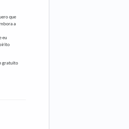
quero que
embora a
e eu
írito
m gratuito