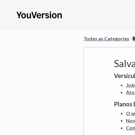
Todas as Categorias
​>​
Salv
Versícul
Joã
Ato
Planos 
O qu
Nov
Com