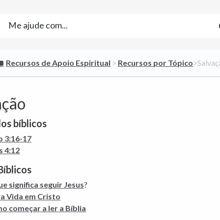
​Recursos de Apoio Espiritual
​ > ​
​Recursos por Tópico
​>​ Salva
ação
os bíblicos
o 3:16-17
s 4:12
Bíblicos
e significa seguir Jesus
?
a Vida em Cristo
o começar a ler a Bíblia