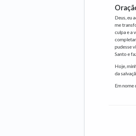
Oraçã
Deus, eu a
me transf
culpa e a
completam
pudesse vi
Santo e fa
Hoje, minh
da salvaçã
Em nome d