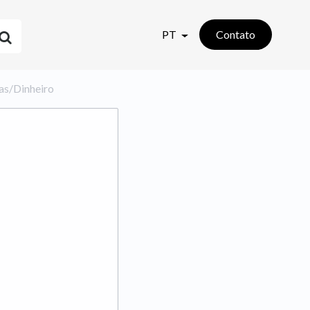
PT
Contato
nças/Dinheiro