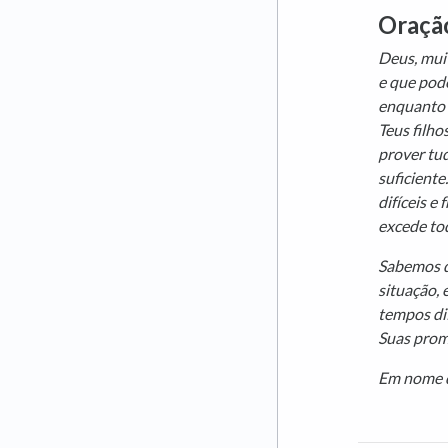
Oraçã
Deus, mui
e que pod
enquanto o
Teus filho
prover tud
suficiente
difíceis e
excede to
Sabemos q
situação,
tempos dif
Suas prom
Em nome 