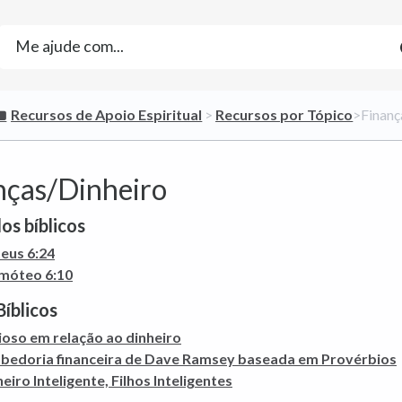
​Recursos de Apoio Espiritual
​ > ​
​Recursos por Tópico
​>​ Fina
nças/Dinheiro
os bíblicos
eus 6:24
imóteo 6:10
Bíblicos
ioso em relação ao dinheiro
abedoria financeira de Dave Ramsey baseada em Provérbios
eiro Inteligente, Filhos Inteligentes