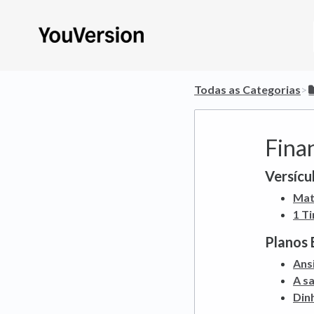
Todas as Categorias
​>​
Fina
Versícul
Mat
1 T
Planos 
Ans
A s
Dinh