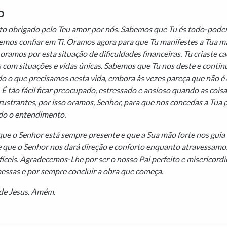
o
to obrigado pelo Teu amor por nós. Sabemos que Tu és todo-podero
emos confiar em Ti. Oramos agora para que Tu manifestes a Tua m
ramos por esta situação de dificuldades financeiras. Tu criaste c
s com situações e vidas únicas. Sabemos que Tu nos deste e contin
o o que precisamos nesta vida, embora às vezes pareça que não é 
. É tão fácil ficar preocupado, estressado e ansioso quando as cois
 frustrantes, por isso oramos, Senhor, para que nos concedas a Tua 
do o entendimento.
ue o Senhor está sempre presente e que a Sua mão forte nos guia
 e que o Senhor nos dará direção e conforto enquanto atravessamo
íceis. Agradecemos-Lhe por ser o nosso Pai perfeito e misericordi
essas e por sempre concluir a obra que começa.
de Jesus. Amém.