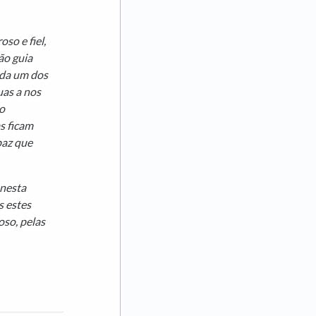
so e fiel,
ão guia
ada um dos
uas a nos
o
as ficam
paz que
 nesta
s estes
oso, pelas