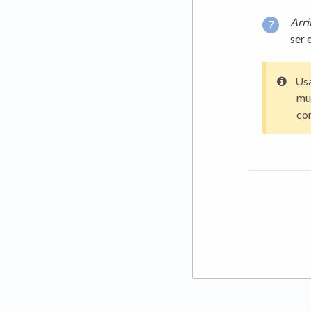
Arri
ser 
Usa
mue
co