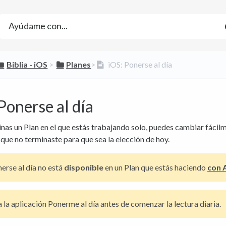
​Biblia - iOS
​ > ​
​Planes
​>​
iOS: Ponerse al día
Ponerse al día
inas un Plan en el que estás trabajando solo, puedes cambiar fácilm
 que no terminaste para que sea la elección de hoy.
erse al día no está
disponible
en un Plan que estás haciendo
con 
 la aplicación Ponerme al día antes de comenzar la lectura diaria.