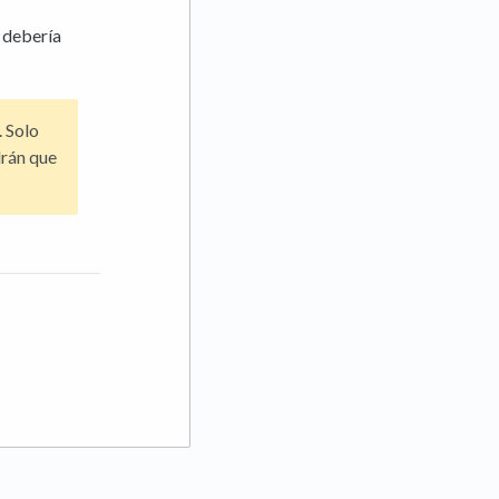
a debería
 Solo
drán que