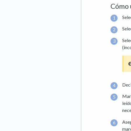
Cómo u
Sele
Sel
Sele
(inc
Dec
Marc
leíd
nece
Aseg
mar