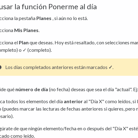
sar la función Ponerme al día
cciona la pestaña
Planes
, si aún no lo está.
ecciona
Mis Planes
.
cciona el
Plan
que deseas. Hoy está resaltado, con selecciones ma
ompleto) o ✓ (completo).
Los días completados anteriores están marcados
✓
.
ide qué
número de día
(no fecha) deseas que sea el día "actual". Ej:
a todos los elementos del día
anterior
al "Día X" como leídos, si 
o (puedes marcar las lecturas de fechas anteriores si quieres, pero 
sario).
úrate de que ningún elemento/fecha en o después del "Día X" esté
cado como leído.