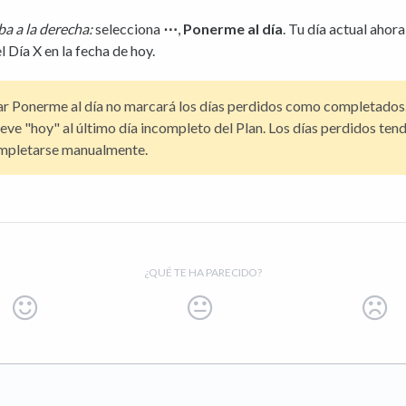
ba a la derecha:
selecciona
⋯
,
Ponerme al día
. Tu día actual ahor
el Día X en la fecha de hoy.
r Ponerme al día no marcará los días perdidos como completados.
ve "hoy" al último día incompleto del Plan. Los días perdidos ten
mpletarse manualmente.
¿QUÉ TE HA PARECIDO?