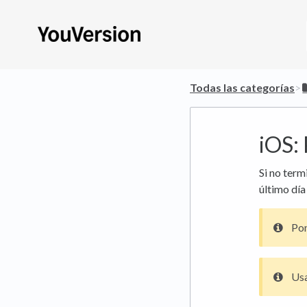
Todas las categorías
​>​
iOS: 
Si no term
último día
Pon
Usa