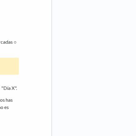
rcadas ○
 "Día X".
los has
no es