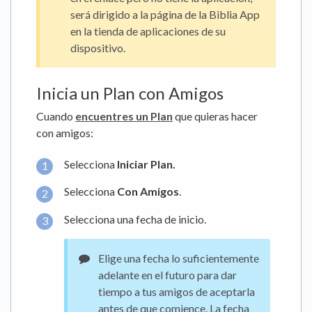
será dirigido a la página de la Biblia App
en la tienda de aplicaciones de su
dispositivo.
Inicia un Plan con Amigos
Cuando
encuentres un Plan
que quieras hacer
con amigos:
Selecciona
Iniciar Plan.
Selecciona
Con Amigos
.
Selecciona una fecha de inicio.
Elige una fecha lo suficientemente
adelante en el futuro para dar
tiempo a tus amigos de aceptarla
antes de que comience. La fecha