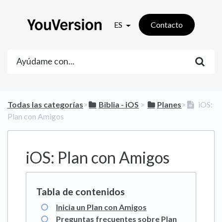
ES
Contacto
Todas las categorías
​>​
​Biblia - iOS
​ > ​
​Planes
​>​
iOS:
Plan con Amigos
iOS: Plan con Amigos
Inicia un Plan con Amigos
Preguntas frecuentes sobre Plan