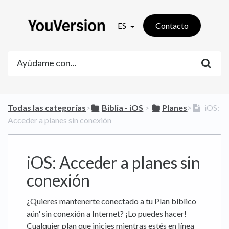
ES
Contacto
Todas las categorías
​>​
​Biblia - iOS
​ > ​
​Planes
​>​
iOS:
Acceder a planes sin conexión
iOS: Acceder a planes sin
conexión
¿Quieres mantenerte conectado a tu Plan bíblico
aún' sin conexión a Internet? ¡Lo puedes hacer!
Cualquier plan que inicies mientras estés en línea