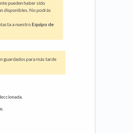
ente pueden haber sido
rán disponibles. No podrás
ntacta a nuestro
Equipo de
on guardados para más tarde
eleccionada.
e.