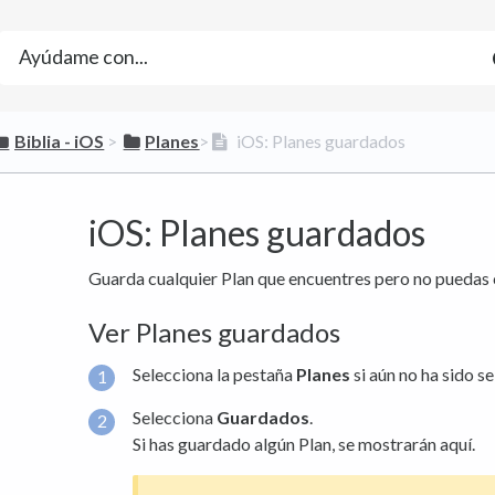
​Biblia - iOS
​ > ​
​Planes
​>​
iOS: Planes guardados
iOS: Planes guardados
Guarda cualquier Plan que encuentres pero no puedas
Ver Planes guardados
Selecciona la pestaña
Planes
si aún no ha sido s
Selecciona
Guardados
.
Si has guardado algún Plan, se mostrarán aquí.