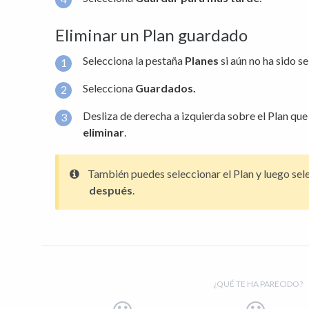
Eliminar un Plan guardado
Selecciona la pestaña
Planes
si aún no ha sido s
Selecciona
Guardados.
Desliza de derecha a izquierda sobre el Plan que 
eliminar
.
También puedes seleccionar el Plan y luego se
después
.
¿QUÉ TE HA PARECIDO?