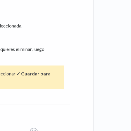
eleccionada.
quieres eliminar, luego
leccionar
✓ Guardar para