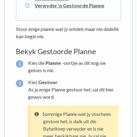
Verwyder 'n Gestoorde Planne
Stoor enige planne wat jy ontdek maar nie dadelik
kan begin nie.
Bekyk Gestoorde Planne
Kies die
Planne
-oortjie as dit nog nie
gekies is nie.
Kies
Gestoor
.
As jy enige Planne gestoor het, sal dit hier
gewys word.
Sommige Planne wat jy voorheen
gestoor het, is dalk uit die
Bybeltoep verwyder en is nie
meer beskikbaar nie. Jy sal nie