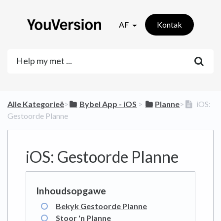
AF
Kontak
Alle Kategorieë
​>​
​Bybel App - iOS
​ > ​
​Planne
​>​
iOS:
Gestoorde Planne
iOS: Gestoorde Planne
Bekyk Gestoorde Planne
Stoor 'n Planne