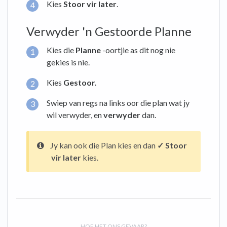
Kies
Stoor vir later
.
Verwyder 'n Gestoorde Planne
Kies die
Planne
-oortjie as dit nog nie
gekies is nie.
Kies
Gestoor.
Swiep van regs na links oor die plan wat jy
wil verwyder, en
verwyder
dan.
Jy kan ook die Plan kies en dan
✓ Stoor
vir later
kies.
HOE HET ONS GEVAAR?