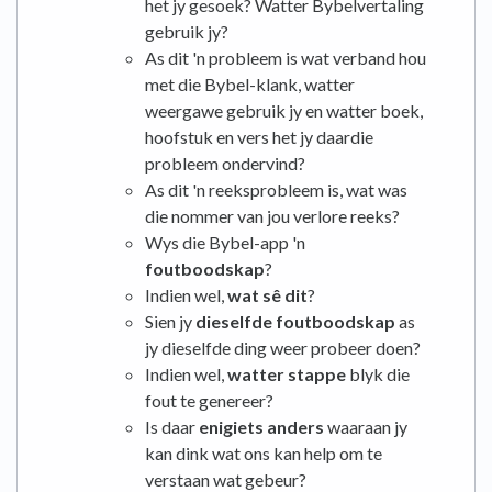
het jy gesoek? Watter Bybelvertaling
gebruik jy?
As dit 'n probleem is wat verband hou
met die Bybel-klank, watter
weergawe gebruik jy en watter boek,
hoofstuk en vers het jy daardie
probleem ondervind?
As dit 'n reeksprobleem is, wat was
die nommer van jou verlore reeks?
Wys die Bybel-app 'n
foutboodskap
?
Indien wel,
wat sê dit
?
Sien jy
dieselfde foutboodskap
as
jy dieselfde ding weer probeer doen?
Indien wel,
watter stappe
blyk die
fout te genereer?
Is daar
enigiets anders
waaraan jy
kan dink wat ons kan help om te
verstaan ​​wat gebeur?