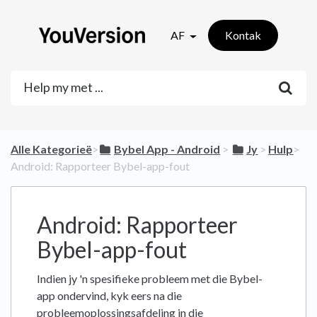
AF
Kontak
Alle Kategorieë
​>​
​Bybel App - Android
​ > ​
​Jy
​ > ​
​Hulp
​>​
Android: Rapporteer Bybel-app-fout
Android: Rapporteer
Bybel-app-fout
Indien jy 'n spesifieke probleem met die Bybel-
app ondervind, kyk eers na die
probleemoplossingsafdeling in die