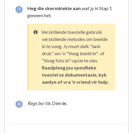
Heg die skermkiekie aan
wat jy in Stap 1
geneem het.
Verskillende toestelle gebruik
verskillende metodes om beelde
in te voeg. Jy moet dalk "lank
druk" om 'n "Voeg beeld in"- of
"Voeg foto in"-opsie te sien.
Raadpleeg jou spesifieke
toestel se dokumentasie, kyk
aanlyn of vra 'n vriend vir hulp.
Regs bo:
tik Dien
in
.