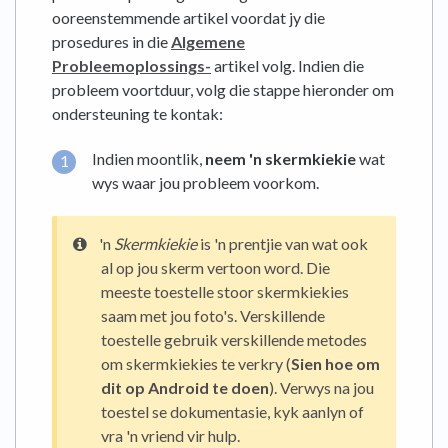
ooreenstemmende artikel voordat jy die
prosedures in die
Algemene
Probleemoplossings-
artikel volg. Indien die
probleem voortduur, volg die stappe hieronder om
ondersteuning te kontak:
Indien moontlik,
neem 'n skermkiekie
wat
wys waar jou probleem voorkom.
'n
Skermkiekie
is 'n prentjie van wat ook
al op jou skerm vertoon word. Die
meeste toestelle stoor skermkiekies
saam met jou foto's. Verskillende
toestelle gebruik verskillende metodes
om skermkiekies te verkry (
Sien hoe om
dit op Android te doen
). Verwys na jou
toestel se dokumentasie, kyk aanlyn of
vra 'n vriend vir hulp.