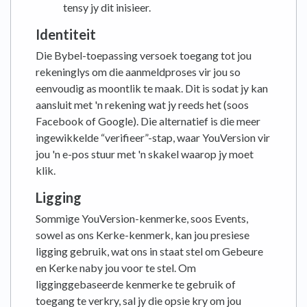
tensy jy dit inisieer.
Identiteit
Die Bybel-toepassing versoek toegang tot jou
rekeninglys om die aanmeldproses vir jou so
eenvoudig as moontlik te maak. Dit is sodat jy kan
aansluit met 'n rekening wat jy reeds het (soos
Facebook of Google). Die alternatief is die meer
ingewikkelde “verifieer”-stap, waar YouVersion vir
jou 'n e-pos stuur met 'n skakel waarop jy moet
klik.
Ligging
Sommige YouVersion-kenmerke, soos Events,
sowel as ons Kerke-kenmerk, kan jou presiese
ligging gebruik, wat ons in staat stel om Gebeure
en Kerke naby jou voor te stel. Om
ligginggebaseerde kenmerke te gebruik of
toegang te verkry, sal jy die opsie kry om jou