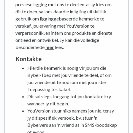
presiese ligging met ons te deel en, as jy kies om
dit te doen, sal ons daardie inligting uitsluitlik
gebruik om ligginggebaseerde kenmerke te
verskaf, jou ervaring met YouVersion te
verpersoonlik, en intern ons produkte en dienste
ontleed en ontwikkel. Jy kan die volledige
besonderhede
hier
lees.
Kontakte
Hierdie kenmerk is nodig vir jou om die
Bybel-Toep met jou vriende te deel, of om
jou vriende uit te nooi om met jou in die
Toepassing te skakel.
Dit sal slegs toegang tot jou kontakte kry
wanneer jy dit begin.
YouVersion stuur niks namens jou nie, tensy
jy dit spesifiek versoek, bv. stuur 'n
Bybelvers aan 'n vriend as 'n SMS-boodskap
of e-pos.