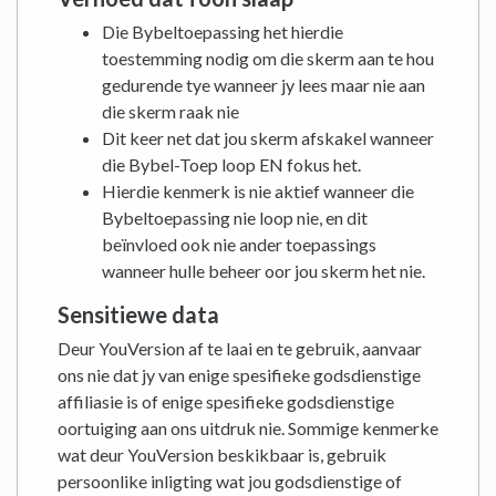
Die Bybeltoepassing het hierdie
toestemming nodig om die skerm aan te hou
gedurende tye wanneer jy lees maar nie aan
die skerm raak nie
Dit keer net dat jou skerm afskakel wanneer
die Bybel-Toep loop EN fokus het.
Hierdie kenmerk is nie aktief wanneer die
Bybeltoepassing nie loop nie, en dit
beïnvloed ook nie ander toepassings
wanneer hulle beheer oor jou skerm het nie.
Sensitiewe data
Deur YouVersion af te laai en te gebruik, aanvaar
ons nie dat jy van enige spesifieke godsdienstige
affiliasie is of enige spesifieke godsdienstige
oortuiging aan ons uitdruk nie. Sommige kenmerke
wat deur YouVersion beskikbaar is, gebruik
persoonlike inligting wat jou godsdienstige of