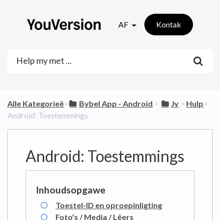
AF
Kontak
Alle Kategorieë
​>​
​Bybel App - Android
​ > ​
​Jy
​ > ​
​Hulp
​>​
Android: Toestemmings
Android: Toestemmings
Toestel-ID en oproepinligting
Foto's / Media / Lêers