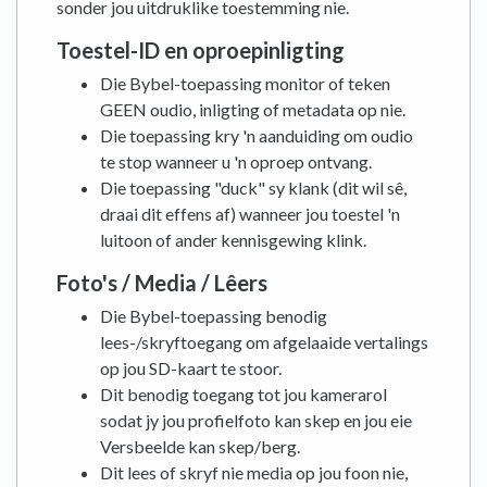
sonder jou uitdruklike toestemming nie.
Toestel-ID en oproepinligting
Die Bybel-toepassing monitor of teken
GEEN oudio, inligting of metadata op nie.
Die toepassing kry 'n aanduiding om oudio
te stop wanneer u 'n oproep ontvang.
Die toepassing "duck" sy klank (dit wil sê,
draai dit effens af) wanneer jou toestel 'n
luitoon of ander kennisgewing klink.
Foto's / Media / Lêers
Die Bybel-toepassing benodig
lees-/skryftoegang om afgelaaide vertalings
op jou SD-kaart te stoor.
Dit benodig toegang tot jou kamerarol
sodat jy jou profielfoto kan skep en jou eie
Versbeelde kan skep/berg.
Dit lees of skryf nie media op jou foon nie,