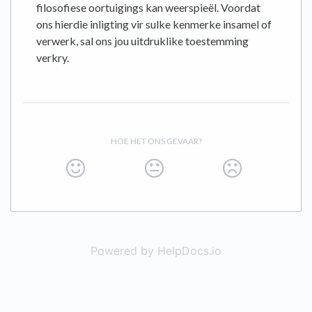
filosofiese oortuigings kan weerspieël. Voordat
ons hierdie inligting vir sulke kenmerke insamel of
verwerk, sal ons jou uitdruklike toestemming
verkry.
HOE HET ONS GEVAAR?
Powered by HelpDocs.io