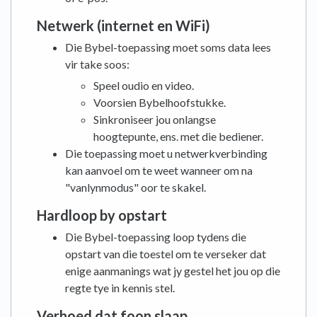
Netwerk (internet en WiFi)
Die Bybel-toepassing moet soms data lees
vir take soos:
Speel oudio en video.
Voorsien Bybelhoofstukke.
Sinkroniseer jou onlangse
hoogtepunte, ens. met die bediener.
Die toepassing moet u netwerkverbinding
kan aanvoel om te weet wanneer om na
"vanlynmodus" oor te skakel.
Hardloop by opstart
Die Bybel-toepassing loop tydens die
opstart van die toestel om te verseker dat
enige aanmanings wat jy gestel het jou op die
regte tye in kennis stel.
Verhoed dat foon slaap