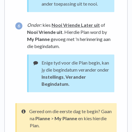
ander toepassing uit te nooi.
Onder:
kies
Nooi Vriende Later uit
of
Nooi Vriende uit
. Hierdie Plan word by
My Planne
gevoeg met 'n herinnering aan
die begindatum.
Enige tyd voor die Plan begin, kan
jy die begindatum verander onder
Instellings
,
Verander
Begindatum.
Gereed om die eerste dag te begin? Gaan
na
Planne
>
My Planne
en kies hierdie
Plan.