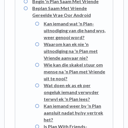
Begin 'n Plan Saam Met Vriende
Beplan Saam Met Vriende
Gereelde Vrae Oor Android
Kan iemand wat 'n Plan-
uitnodiging van die hand wys,
weer genooi word?
Waarom kan ek nie 'n
uitnodiging na 'n Plan met
Vriende aanvaar nie?
Wie kan die skakel stuur om
mense na 'n Plan met Vriende
uit te nooi?
Wat doen ek as ek per
ongeluk iemand verwyder
terwyl ek 'n Plan lees?
Kan iemand weer by 'n Plan
aansluit nadat hy/sy vertrek
het?
Is Plan With Friends-