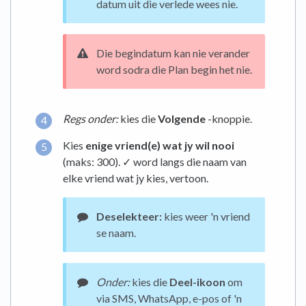
datum uit die verlede wees nie.
Die begindatum kan nie verander
word sodra die Plan begin het nie.
Regs onder:
kies die
Volgende
-knoppie.
Kies
enige vriend(e) wat jy wil nooi
(maks: 300). ✓ word langs die naam van
elke vriend wat jy kies, vertoon.
Deselekteer:
kies weer 'n vriend
se naam.
Onder:
kies die
Deel-ikoon
om
via SMS, WhatsApp, e-pos of 'n