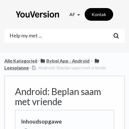
AF
Kontak
Alle Kategorieë
​>​
​Bybel App - Android
​ > ​
Leesplanne
​>​
Android: Beplan saam met vriende
Android: Beplan saam
met vriende