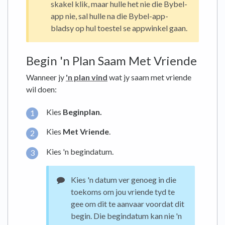
skakel klik, maar hulle het nie die Bybel-
app nie, sal hulle na die Bybel-app-
bladsy op hul toestel se appwinkel gaan.
Begin 'n Plan Saam Met Vriende
Wanneer jy
'n plan vind
wat jy saam met vriende
wil doen:
Kies
Beginplan.
Kies
Met Vriende
.
Kies 'n begindatum.
Kies 'n datum ver genoeg in die
toekoms om jou vriende tyd te
gee om dit te aanvaar voordat dit
begin. Die begindatum kan nie 'n