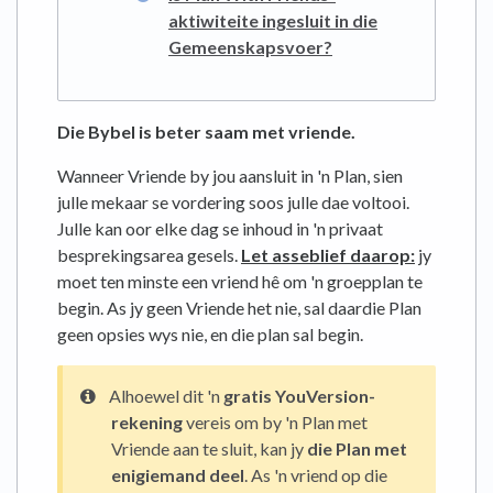
aktiwiteite ingesluit in die
Gemeenskapsvoer?
Die Bybel is beter saam met vriende.
Wanneer Vriende by jou aansluit in 'n Plan, sien
julle mekaar se vordering soos julle dae voltooi.
Julle kan oor elke dag se inhoud in 'n privaat
besprekingsarea gesels.
Let asseblief daarop:
jy
moet ten minste een vriend hê om 'n groepplan te
begin. As jy geen Vriende het nie, sal daardie Plan
geen opsies wys nie, en die plan sal begin.
Alhoewel dit 'n
gratis YouVersion-
rekening
vereis om by 'n Plan met
Vriende aan te sluit, kan jy
die Plan met
enigiemand deel
. As 'n vriend op die