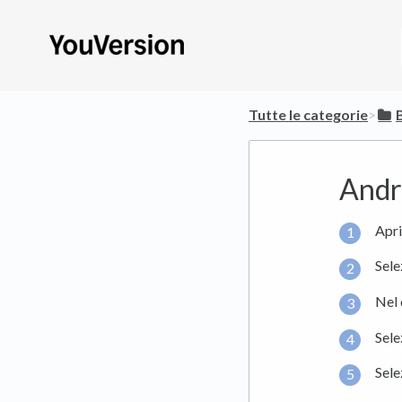
Tutte le categorie
​>​
Andro
Apri
Sele
Nel
Sel
Sele