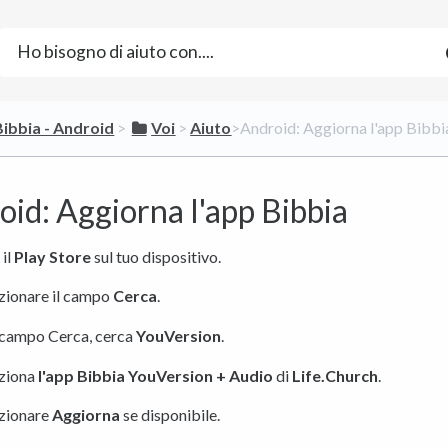
​Bibbia - Android
​ > ​
​Voi
​ > ​
​Aiuto
​>​ Android: Aggiorna l'app Bibbi
id: Aggiorna l'app Bibbia
 il
Play Store
sul tuo dispositivo.
zionare il campo
Cerca
.
 campo Cerca, cerca
YouVersion
.
eziona
l'app Bibbia YouVersion + Audio
di
Life.Church
.
zionare
Aggiorna
se disponibile.