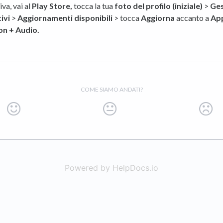
iva, vai al
Play Store,
tocca la tua
foto del profilo (iniziale)
>
Ges
ivi
>
Aggiornamenti disponibili
> tocca
Aggiorna
accanto a
App
on + Audio.
COME SIAMO ANDATI?
Powered by HelpDocs.io