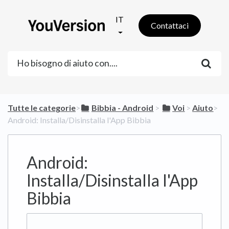
IT
Contattaci
Tutte le categorie
​>​
​Bibbia - Android
​ > ​
​Voi
​ > ​
​Aiuto
​>​
Android: Installa/Disinstalla l'App Bibbia
Android:
Installa/Disinstalla l'App
Bibbia