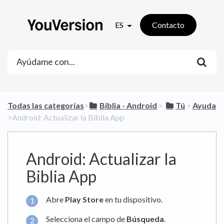
ES
Contacto
Todas las categorías
​>​
​Biblia - Android
​ > ​
​Tú
​ > ​
​Ayuda
>​ Android: Actualizar la Biblia App
Android: Actualizar la
Biblia App
Abre
Play Store
en tu dispositivo.
Selecciona el campo de
Búsqueda
.