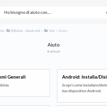
rie
​>​
​Bibbia - Android
​ > ​
​Voi
​ > ​
​Aiuto
Aiuto
8 articoli
emi Generali
Android: Installa/Disi
ibbia.
Scopri come installare/disin
tuo dispositivo Android.