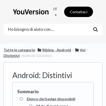
IT
Contattaci
Tutte le categorie
​>​
​Bibbia - Android
​ > ​
​Voi
​ > ​
Distintivi
​>​ Android: Distintivi
Android: Distintivi
Elenco dei badge disponibili
Sfida di metà anno