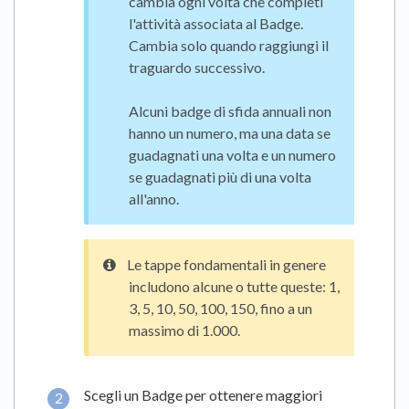
cambia ogni volta che completi
l'attività associata al Badge.
Cambia solo quando raggiungi il
traguardo successivo.
Alcuni badge di sfida annuali non
hanno un numero, ma una data se
guadagnati una volta e un numero
se guadagnati più di una volta
all'anno.
Le tappe fondamentali in genere
includono alcune o tutte queste: 1,
3, 5, 10, 50, 100, 150, fino a un
massimo di 1.000.
Scegli un Badge per ottenere maggiori