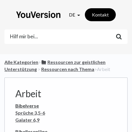
DE
Kontakt
Alle Kategorien
​>​
​Ressourcen zur geistlichen
Unterstützung
​ > ​
​Ressourcen nach Thema
​>​ Arbeit
Arbeit
Bibelverse
Sprüche 3,5-6
Galater 6,9
Bibellesepläne