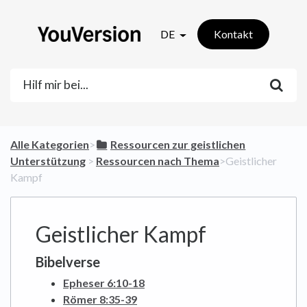
DE
Kontakt
Alle Kategorien
​>​
​Ressourcen zur geistlichen
Unterstützung
​ > ​
​Ressourcen nach Thema
​>​ Geistlicher
Kampf
Geistlicher Kampf
Bibelverse
Epheser 6:10-18
Römer 8:35-39