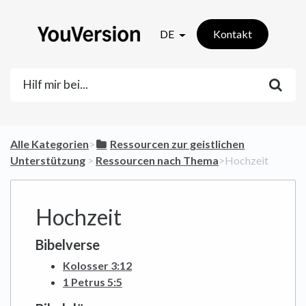
DE
Kontakt
Alle Kategorien
​>​
​Ressourcen zur geistlichen
Unterstützung
​ > ​
​Ressourcen nach Thema
​>​ Hochzeit
Hochzeit
Bibelverse
Kolosser 3:12
1 Petrus 5:5