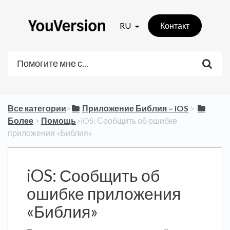
RU
Контакт
Все категории
​>​
​Приложение Библия – iOS
​ > ​
Более
​ > ​
​Помощь
​>​ iOS: Сообщить об ошибке
приложения «Библия»
iOS: Сообщить об
ошибке приложения
«Библия»