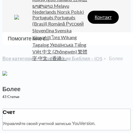
ພາສາລາວ
Melayu
Nederlands
Norsk
Polski
Контакт
Português
Português
(Brasil)
Română
Русский
Slovenčina
Svenska
Kiswahili
ไทย
Wikang
Tagalog
Українська
Tiếng
Việt
中文 (Zhōngwén)
繁體
字
中文（香港）
Все категории
​>​
​Приложение Библия – iOS
​ > ​
​Более
Более
43 Cтатьи
Счет
Управляйте своей учетной записью YouVersion.