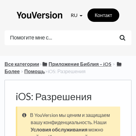
RU
Контакт
Все категории
​>​
​Приложение Библия – iOS
​ > ​
Более
​ > ​
​Помощь
​>​ iOS: Разрешения
iOS: Разрешения
В YouVersion мы ценим и защищаем
вашу конфиденциальность. Наши
Условия обслуживания
можно