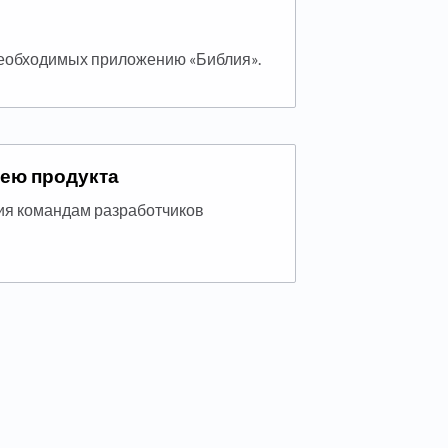
еобходимых приложению «Библия».
дею продукта
я командам разработчиков