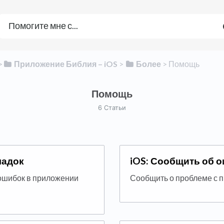
>​
​Приложение Библия – iOS
​ > ​
​Более
​ > ​
​Помощь
Помощь
6 Cтатьи
ладок
iOS: Сообщить об 
ошибок в приложении
Сообщить о проблеме с 