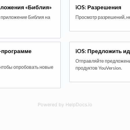
иложения «Библия»
iOS: Разрешения
ь приложение Библия на
Просмотр разрешений, н
а-программе
iOS: Предложить и
Отправляйте предложени
 чтобы опробовать новые
продуктов YouVersion.
Powered by HelpDocs.io