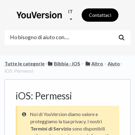
IT
Contattaci
Tutte le categorie
​>​
​Bibbia - iOS
​ > ​
​Altro
​ > ​
​Aiuto
​>​
iOS: Permessi
iOS: Permessi
Noi di YouVersion diamo valore e
proteggiamo la tua privacy. I nostri
Termini di Servizio
sono disponibili