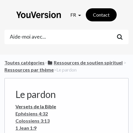
FR
Contact
Toutes catégories
​>​
​Ressources de soutien spirituel
​ > ​
Ressources par thème
​>​ Le pardon
Le pardon
Versets de la Bible
Ephésiens 4:32
Colossiens 3:13
1 Jean 1:9