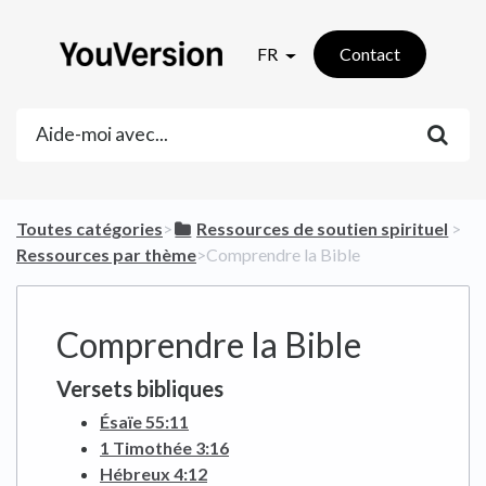
FR
Contact
Toutes catégories
​>​
​Ressources de soutien spirituel
​ > ​
Ressources par thème
​>​ Comprendre la Bible
Comprendre la Bible
Versets bibliques
Ésaïe 55:11
1 Timothée 3:16
Hébreux 4:12