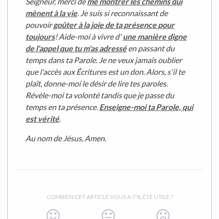
Seigneur, merci de
me montrer les chemins qui
mènent à la vie
. Je suis si reconnaissant de
pouvoir
goûter à la joie de ta présence pour
toujours
! Aide-moi à vivre d'
une manière digne
de l'appel que tu m'as adressé
en passant du
temps dans ta Parole. Je ne veux jamais oublier
que l'accès aux Écritures est un don. Alors, s'il te
plaît, donne-moi le désir de lire tes paroles.
Révèle-moi ta volonté tandis que je passe du
temps en ta présence.
Enseigne-moi ta Parole, qui
est vérité
.
Au nom de Jésus, Amen.
COMBIEN CET ARTICLE VOUS A-T'IL ÉTÉ UTILE ?