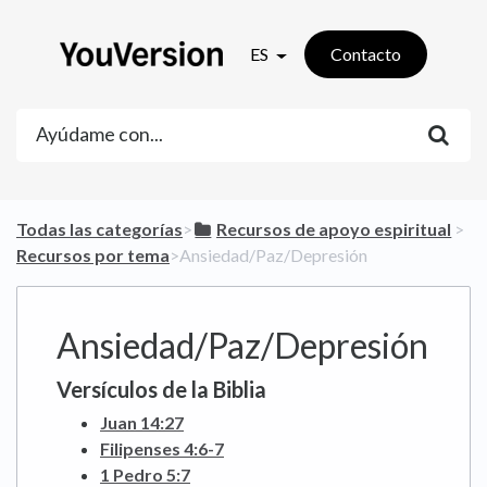
ES
Contacto
Todas las categorías
​>​
​Recursos de apoyo espiritual
​ > ​
Recursos por tema
​>​ Ansiedad/Paz/Depresión
Ansiedad/Paz/Depresión
Versículos de la Biblia
Juan 14:27
Filipenses 4:6-7
1 Pedro 5:7