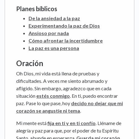
Planes bíblicos
De la ansiedad a la paz
Experimentando la paz de Dios
Ansioso por nada
Cómo afrontar la incertidumbre
La paz es una persona
Oración
Oh Dios, mi vida está llena de pruebas y
dificultades. A veces me siento abrumado y
afligido. Sin embargo, agradezco que en cada
situación
estés conmigo
. En ti, puedo encontrar
paz. Pase lo que pase, hoy
decido no dejar que mi
corazón se angustie ni tema
.
Mi mente está
fija en ti y en ti confío
. Lléname de
alegría y paz para que, por el poder de tu Espíritu
Santo, abunde en esperanza.
Guarda mi corazón