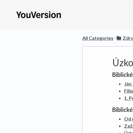
All Categories
​>​
​Zdr
Úzko
Biblick
Ján
Fil
1. P
Biblické
Od 
Zaž
Úzko