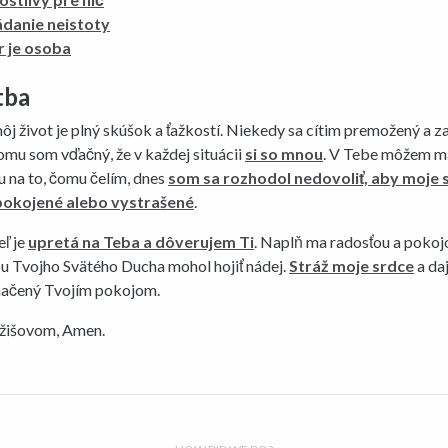
ádanie neistoty
r je osoba
tba
ôj život je plný skúšok a ťažkostí. Niekedy sa cítim premožený a 
mu som vďačný, že v každej situácii
si so mnou
. V Tebe môžem ma
 na to, čomu čelím, dnes
som sa rozhodol nedovoliť, aby moje 
pokojené alebo vystrašené
.
ľ je
upretá na Teba a dôverujem Ti
. Naplň ma radosťou a pokoj
 Tvojho Svätého Ducha mohol hojiť nádej.
Stráž moje srdce
a daj
načený Tvojím pokojom.
žišovom, Amen.