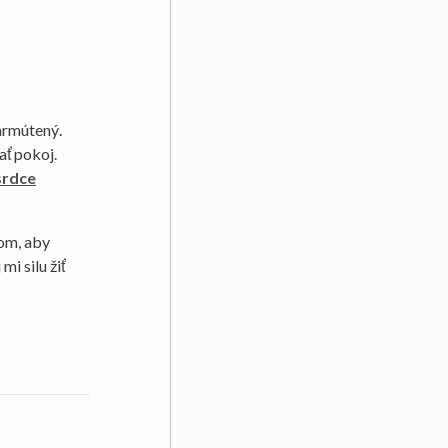
zarmútený.
ť pokoj.
srdce
om, aby
 mi silu žiť