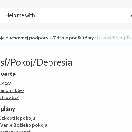
oje duchovnej podpory
​ > ​
​Zdroje podľa témy
​>​ Úzkosť/Pokoj/D
sť/Pokoj/Depresia
é verše
 14:27
ipanom 4:6-7
etrov 5:7
 plány
úzkosti k pokoju
ívanie Božieho pokoja
stlivý pre nič