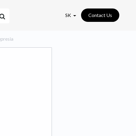
SK
Contact Us
epresia