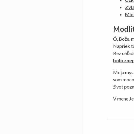
Zvl
Mie
Modli
Ó, Bože, m
Napriek to
Bez ohľadu
bolo zne
Moja myse
som mocou
život poz
V mene Je