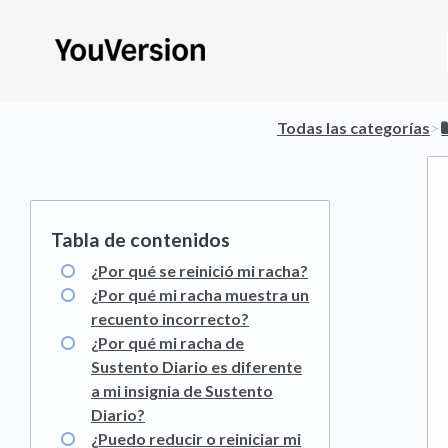
Todas las categorías
​>​
¿Por qué se reinició mi racha?
¿Por qué mi racha muestra un
recuento incorrecto?
¿Por qué mi racha de
Sustento Diario es diferente
a mi insignia de Sustento
Diario?
¿Puedo reducir o reiniciar mi