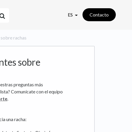
ES
Contacto
 sobre rachas
ntes sobre
uestras preguntas más
 lista? Comunícate con el equipo
orte
.
cia una racha: