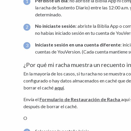
Perdiste un día
: no abriste la Biblia App ni co
la racha de Sustento Diario) entre las 12:00 a.m. 
determinado.
No iniciaste sesión
: abriste la Biblia App o co
no habías iniciado sesión en tu cuenta de YouVer
Iniciaste sesión en una cuenta diferente
: ini
cuentas de YouVersion. (Cada cuenta mantiene su
¿Por qué mi racha muestra un recuento i
En la mayoría de los casos, si tu racha no se muestra 
configurado o hay datos almacenados en caché que d
borrar el caché
aquí
.
Envía el
Formulario de Restauración de Racha
aquí 
después de borrar el caché.
O