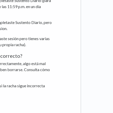
mpletaste Sustento Diario (para
y las 11:59 p.m. en un día
mpletaste Sustento Diario, pero
sion.
ciaste sesión pero tienes varias
 propia racha).
ncorrecto?
correctamente, algo está mal
eben borrarse. Consulta cómo
si la racha sigue incorrecta