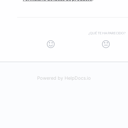
¿QUÉ TE HA PARECIDO?
Powered by HelpDocs.io