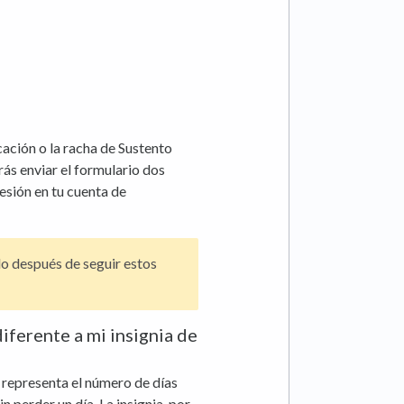
icación o la racha de Sustento
rás enviar el formulario dos
sesión en tu cuenta de
do después de seguir estos
iferente a mi insignia de
 representa el número de días
 perder un día. La insignia, por