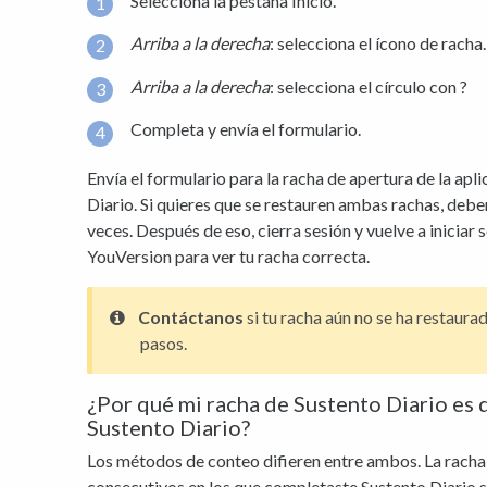
Selecciona la pestaña Inicio.
Arriba a
la derecha
: selecciona el ícono de racha.
Arriba a la derecha
: selecciona el círculo con ?
Completa y envía el formulario.
Envía el formulario para la racha de apertura de la apl
Diario. Si quieres que se restauren ambas rachas, debe
veces. Después de eso, cierra sesión y vuelve a iniciar 
YouVersion para ver tu racha correcta.
Contáctanos
si tu racha aún no se ha restaura
pasos.
¿Por qué mi racha de Sustento Diario es d
Sustento Diario?
Los métodos de conteo difieren entre ambos. La racha
consecutivos en los que completaste Sustento Diario sin