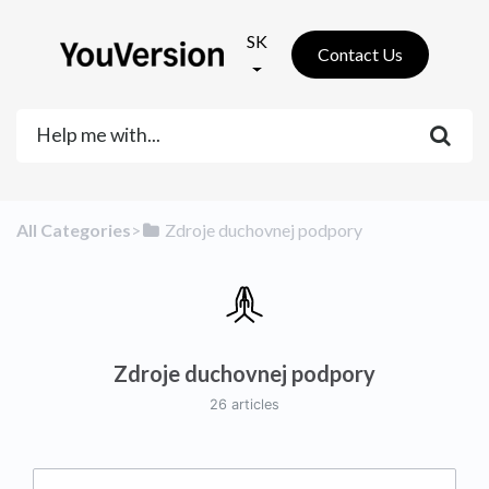
SK
Contact Us
All Categories
​>​
​Zdroje duchovnej podpory
Zdroje duchovnej podpory
26 articles