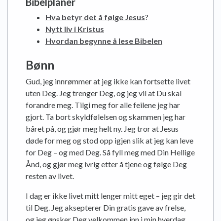
Bibelplaner
Hva betyr det å følge Jesus
?
Nytt liv i Kristus
Hvordan begynne å lese Bibelen
Bønn
Gud, jeg innrømmer at jeg ikke kan fortsette livet
uten Deg. Jeg trenger Deg, og jeg vil at Du skal
forandre meg. Tilgi meg for alle feilene jeg har
gjort. Ta bort skyldfølelsen og skammen jeg har
båret på, og gjør meg helt ny. Jeg tror at Jesus
døde for meg og stod opp igjen slik at jeg kan leve
for Deg – og med Deg. Så fyll meg med Din Hellige
Ånd, og gjør meg ivrig etter å tjene og følge Deg
resten av livet.
I dag er ikke livet mitt lenger mitt eget – jeg gir det
til Deg. Jeg aksepterer Din gratis gave av frelse,
og jeg ønsker Deg velkommen inn i min hverdag.