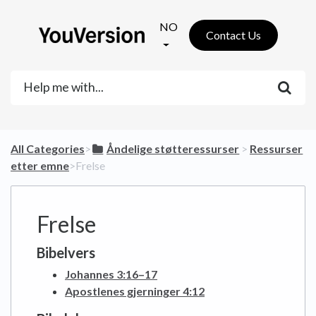
NO
Contact Us
All Categories
​>​
​Åndelige støtteressurser
​ > ​
​Ressurser
etter emne
​>​ Frelse
Frelse
Bibelvers
Johannes 3:16–17
Apostlenes gjerninger 4:12