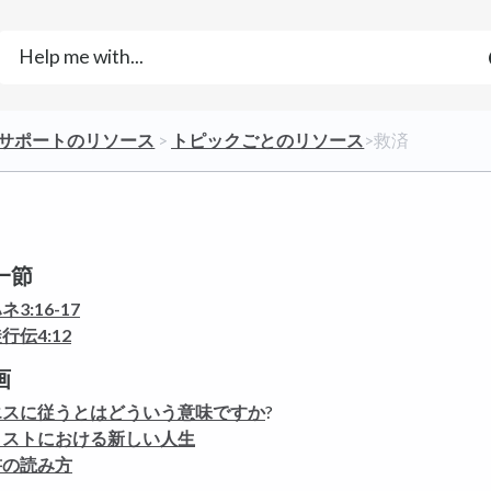
的サポートのリソース
​ > ​
​トピックごとのリソース
​>​ 救済
一節
ネ3:16-17
行伝4:12
画
エスに従うとはどういう意味ですか
?
リストにおける新しい人生
書の読み方