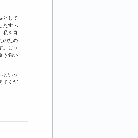
要として
したすべ
、私を真
たのため
す。どう
従う強い
いという
えてくだ