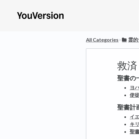
All Categories
​>​
​霊
救済
聖書の
ヨハ
使徒
聖書計
イ
キ
聖