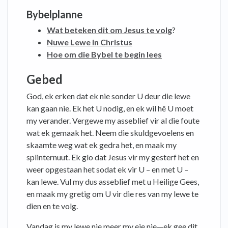
Bybelplanne
Wat beteken dit om Jesus te volg
?
Nuwe Lewe in Christus
Hoe om die Bybel te begin lees
Gebed
God, ek erken dat ek nie sonder U deur die lewe
kan gaan nie. Ek het U nodig, en ek wil hê U moet
my verander. Vergewe my asseblief vir al die foute
wat ek gemaak het. Neem die skuldgevoelens en
skaamte weg wat ek gedra het, en maak my
splinternuut. Ek glo dat Jesus vir my gesterf het en
weer opgestaan ​​het sodat ek vir U – en met U –
kan lewe. Vul my dus asseblief met u Heilige Gees,
en maak my gretig om U vir die res van my lewe te
dien en te volg.
Vandag is my lewe nie meer my eie nie—ek gee dit