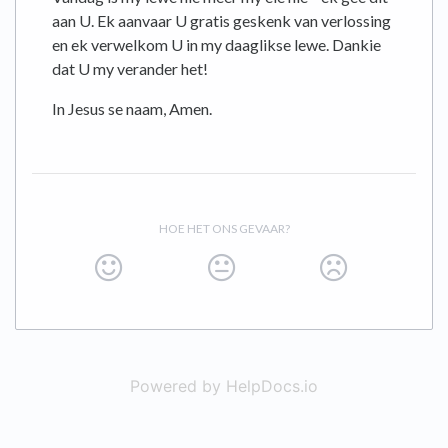
aan U. Ek aanvaar U gratis geskenk van verlossing
en ek verwelkom U in my daaglikse lewe. Dankie
dat U my verander het!
In Jesus se naam, Amen.
HOE HET ONS GEVAAR?
Powered by HelpDocs.io