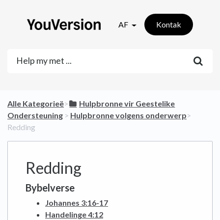
AF
Kontak
Alle Kategorieë
​>​
​Hulpbronne vir Geestelike
Ondersteuning
​ > ​
​Hulpbronne volgens onderwerp
​>​
Redding
Redding
Bybelverse
Johannes 3:16-17
Handelinge 4:12