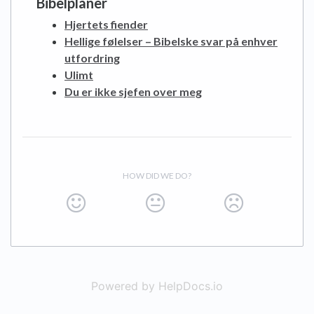
Bibelplaner
Hjertets fiender
Hellige følelser – Bibelske svar på enhver
utfordring
Ulimt
Du er ikke sjefen over meg
HOW DID WE DO?
Powered by HelpDocs.io