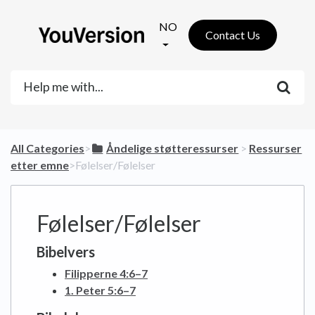
NO
Contact Us
All Categories
​>​
​Åndelige støtteressurser
​ > ​
​Ressurser
etter emne
​>​ Følelser/Følelser
Følelser/Følelser
Bibelvers
Filipperne 4:6–7
1. Peter 5:6–7